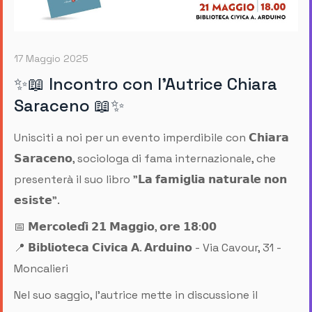
17 Maggio 2025
✨📖 Incontro con l'Autrice Chiara
Saraceno 📖✨
Unisciti a noi per un evento imperdibile con 𝗖𝗵𝗶𝗮𝗿𝗮
𝗦𝗮𝗿𝗮𝗰𝗲𝗻𝗼, sociologa di fama internazionale, che
presenterà il suo libro "𝗟𝗮 𝗳𝗮𝗺𝗶𝗴𝗹𝗶𝗮 𝗻𝗮𝘁𝘂𝗿𝗮𝗹𝗲 𝗻𝗼𝗻
𝗲𝘀𝗶𝘀𝘁𝗲".
📅 𝗠𝗲𝗿𝗰𝗼𝗹𝗲𝗱𝗶̀ 𝟮𝟭 𝗠𝗮𝗴𝗴𝗶𝗼, 𝗼𝗿𝗲 𝟭𝟴:𝟬𝟬
📍 𝗕𝗶𝗯𝗹𝗶𝗼𝘁𝗲𝗰𝗮 𝗖𝗶𝘃𝗶𝗰𝗮 𝗔. 𝗔𝗿𝗱𝘂𝗶𝗻𝗼 - Via Cavour, 31 -
Moncalieri
Nel suo saggio, l'autrice mette in discussione il