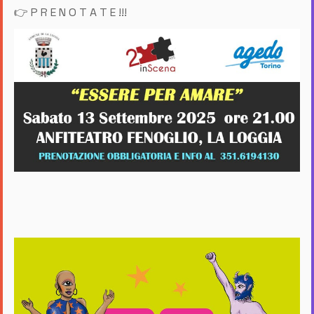
👉 P R E N O T A T E !!!