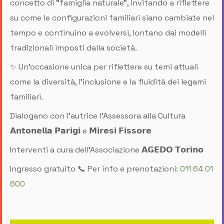
concetto di "famiglia naturale", invitando a riflettere
su come le configurazioni familiari siano cambiate nel
tempo e continuino a evolversi, lontano dai modelli
tradizionali imposti dalla società.
✨ Un’occasione unica per riflettere su temi attuali
come la diversità, l'inclusione e la fluidità dei legami
familiari.
Dialogano con l’autrice l’Assessora alla Cultura
𝗔𝗻𝘁𝗼𝗻𝗲𝗹𝗹𝗮 𝗣𝗮𝗿𝗶𝗴𝗶 e 𝗠𝗶𝗿𝗲𝘀𝗶 𝗙𝗶𝘀𝘀𝗼𝗿𝗲
Interventi a cura dell’Associazione 𝗔𝗚𝗘𝗗𝗢 𝗧𝗼𝗿𝗶𝗻𝗼
Ingresso gratuito 📞 Per info e prenotazioni:
011 64 01
600