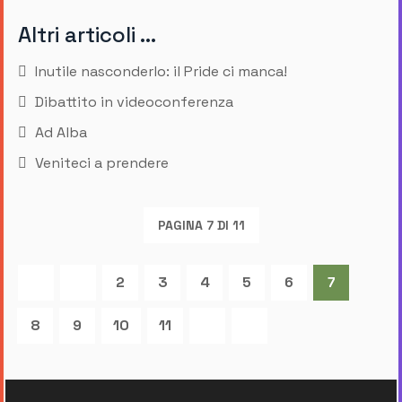
Altri articoli …
Inutile nasconderlo: il Pride ci manca!
Dibattito in videoconferenza
Ad Alba
Veniteci a prendere
PAGINA 7 DI 11
2
3
4
5
6
7
8
9
10
11