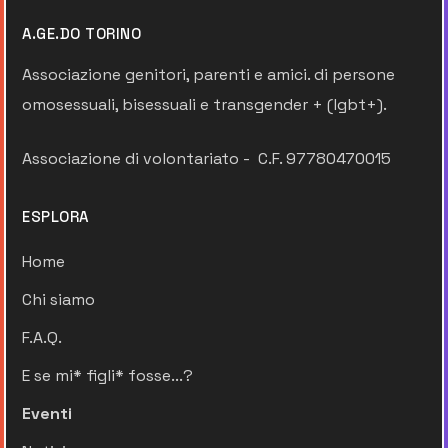
A.GE.DO TORINO
Associazione genitori, parenti e amici. di persone
omosessuali, bisessuali e transgender + (lgbt+).
Associazione di volontariato - C.F. 97780470015
ESPLORA
Home
Chi siamo
F.A.Q.
E se mi* figli* fosse...?
Eventi