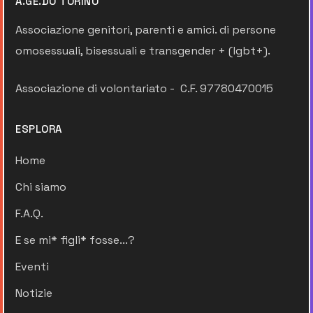
A.GE.DO TORINO
Associazione genitori, parenti e amici. di persone
omosessuali, bisessuali e transgender + (lgbt+).
Associazione di volontariato - C.F. 97780470015
ESPLORA
Home
Chi siamo
F.A.Q.
E se mi* figli* fosse...?
Eventi
Notizie