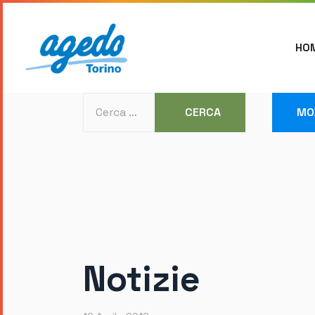
HO
Cerca
CERCA
MO
Notizie