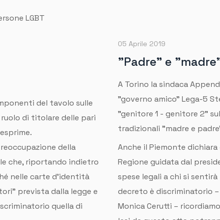
 persone LGBT
05 Aprile 2019
"Padre" e "madre" 
A Torino la sindaca Appendi
"governo amico" Lega-5 Stel
omponenti del tavolo sulle
"genitore 1 - genitore 2" su
ruolo di titolare delle pari
tradizionali "madre e padre
 esprime.
reoccupazione della
Anche il Piemonte dichiara g
le che, riportando indietro
Regione guidata dal presid
ché nelle carte d’identità
spese legali a chi si senti
tori” prevista dalla legge e
decreto è discriminatorio –
criminatorio quella di
Monica Cerutti – ricordiamo 