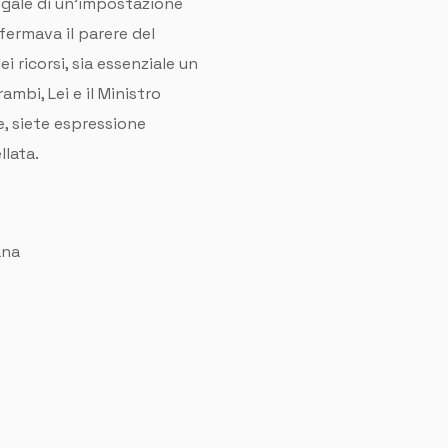
legale di un’impostazione
ermava il parere del
i ricorsi, sia essenziale un
mbi, Lei e il Ministro
he, siete espressione
lata.
ana