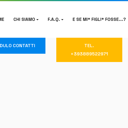
ME
CHI SIAMO
F.A.Q.
E SE MI* FIGLI* FOSSE...?
DULO CONTATTI
TEL.
+393889522971