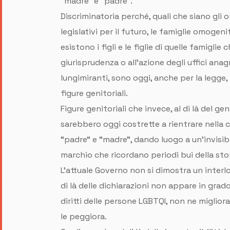
“madre” e “padre”.
Discriminatoria perché, quali che siano gli o
legislativi per il futuro, le famiglie omogeni
esistono i figli e le figlie di quelle famiglie c
giurisprudenza o all’azione degli uffici ana
lungimiranti, sono oggi, anche per la legge, f
figure genitoriali.
Figure genitoriali che invece, al di là del g
sarebbero oggi costrette a rientrare nella ca
“padre“ e “madre”, dando luogo a un’invisibi
marchio che ricordano periodi bui della stor
L’attuale Governo non si dimostra un interl
di là delle dichiarazioni non appare in grado
diritti delle persone LGBTQI, non ne migliora 
le peggiora.