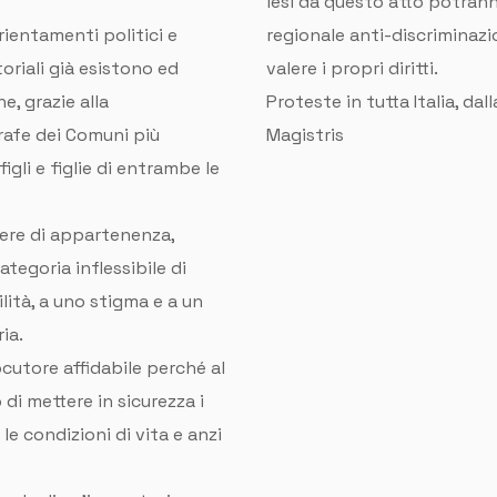
lesi da questo atto potran
rientamenti politici e
regionale anti-discriminazio
toriali già esistono ed
valere i propri diritti.
he, grazie alla
Proteste in tutta Italia, dal
grafe dei Comuni più
Magistris
igli e figlie di entrambe le
enere di appartenenza,
tegoria inflessibile di
lità, a uno stigma e a un
ia.
ocutore affidabile perché al
 di mettere in sicurezza i
le condizioni di vita e anzi