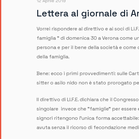
12 Aprile 2019
Lettera al giornale di 
Vorrei rispondere al direttivo e ai soci di Li
famiglia “ di domenica 30 a Verona come una 
persona e per il bene della società e come d
della famiglia.
Bene: ecco i primi provvedimenti: sulle Cart
sitter o asilo nido non è stato prorogato per
Il direttivo di LI.F.E. dichiara che il Congr
singolare invece che “famiglie“ per essere e
signori ritengono l’unica forma accettabil
avuta senza il ricorso di fecondazione med