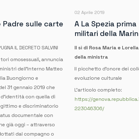
02 Aprile 2019
 Padre sulle carte
A La Spezia prima 
militari della Marin
PUGNA IL DECRETO SALVINI
Il sì di Rosa Maria e Lorel
della ministra
itori omosessuali, annuncia
ministri dell’Interno Matteo
Il picchetto d’onore dei col
ulia Buongiorno e
evoluzione culturale
 del 31 gennaio 2019 che
L'articolo completo:
 d’identità con quella di
https://genova.repubblica
egittimo e discriminatorio
223046306/
status documentale con
he già oggi – attraverso
 adottati dal compagno o