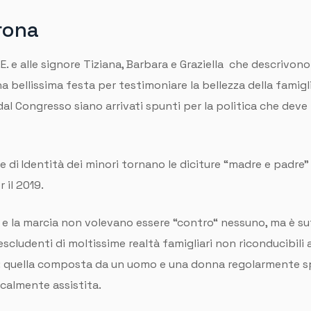
Arona
.F.E. e alle signore Tiziana, Barbara e Graziella che descrivo
bellissima festa per testimoniare la bellezza della famiglia
al Congresso siano arrivati spunti per la politica che deve
e di Identità dei minori tornano le diciture “madre e padre
 il 2019.
esso e la marcia non volevano essere “contro“ nessuno, ma è su
scludenti di moltissime realtà famigliari non riconducibili a
e: quella composta da un uomo e una donna regolarmente sp
icalmente assistita.