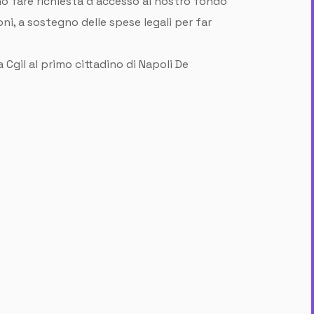
no fare richiesta d’accesso al nostro fondo
ni, a sostegno delle spese legali per far
la Cgil al primo cittadino di Napoli De