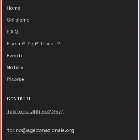
Home
Chi siamo
F.A.Q.
E se mi* figli* fosse...?
Eventi
Notizie
Risorse
CONTATTI
Telefono:
388 952 2971
torino@agedonazionale.org