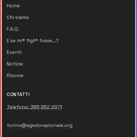
Home
Chi siamo
F.A.Q.
E se mi* figli* fosse...?
Eventi
Notizie
Risorse
CONTATTI
Telefono:
388 952 2971
torino@agedonazionale.org