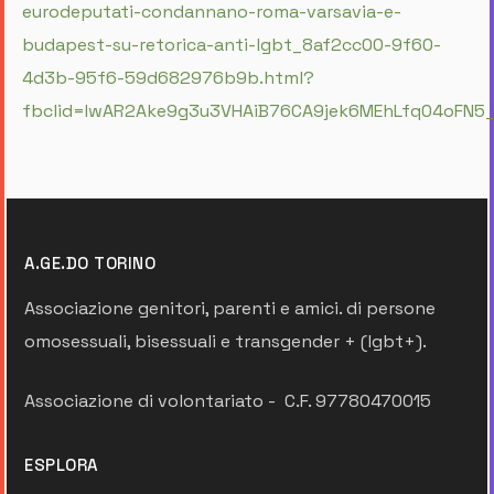
eurodeputati-condannano-roma-varsavia-e-
budapest-su-retorica-anti-lgbt_8af2cc00-9f60-
4d3b-95f6-59d682976b9b.html?
fbclid=IwAR2Ake9g3u3VHAiB76CA9jek6MEhLfq04oFN5_
A.GE.DO TORINO
Associazione genitori, parenti e amici. di persone
omosessuali, bisessuali e transgender + (lgbt+).
Associazione di volontariato - C.F. 97780470015
ESPLORA