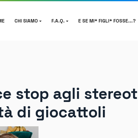
ME
CHI SIAMO
F.A.Q.
E SE MI* FIGLI* FOSSE...?
e stop agli stereot
tà di giocattoli