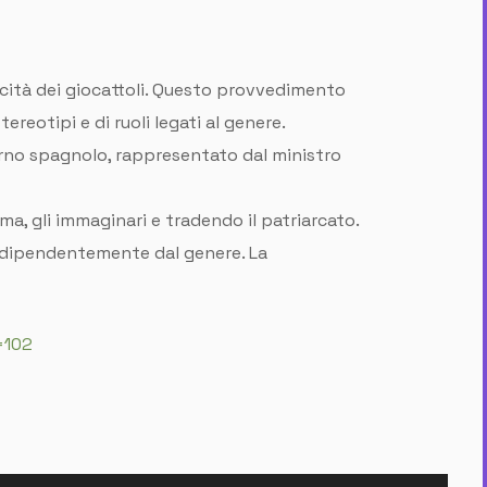
licità dei giocattoli. Questo provvedimento
reotipi e di ruoli legati al genere.
overno spagnolo, rappresentato dal ministro
a, gli immaginari e tradendo il patriarcato.
indipendentemente dal genere. La
=102