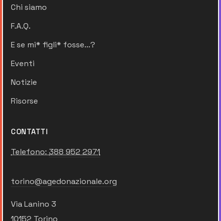
Chi siamo
F.A.Q.
E se mi* figli* fosse...?
Eventi
Notizie
Risorse
CONTATTI
Telefono:
388 952 2971
torino@agedonazionale.org
Via Lanino 3
10152 Torino