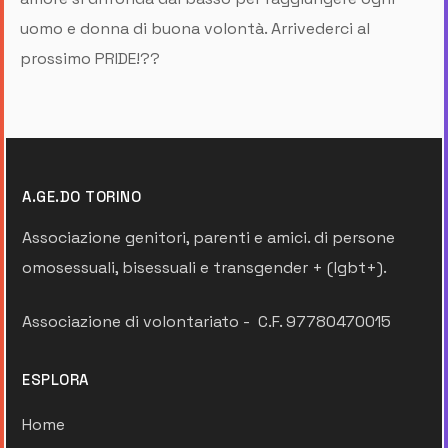
uomo e donna di buona volontà. Arrivederci al
prossimo PRIDE!?️‍?
A.GE.DO TORINO
Associazione genitori, parenti e amici. di persone
omosessuali, bisessuali e transgender + (lgbt+).
Associazione di volontariato - C.F. 97780470015
ESPLORA
Home